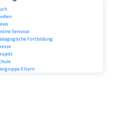
uch
edien
ews
nline Seminar
ädagogische Fortbildung
resse
rojekt
chule
ielgruppe Eltern