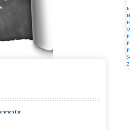
B
M
N
O
P
P
P
S
Z
ehmen für: