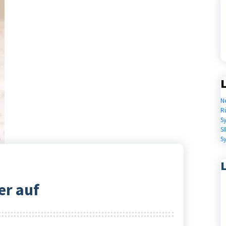
L
N
R
S
SI
S
er auf