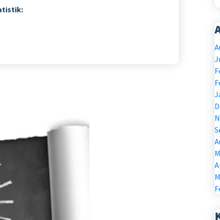
tistik:
A
J
F
F
J
D
N
S
A
M
A
M
F