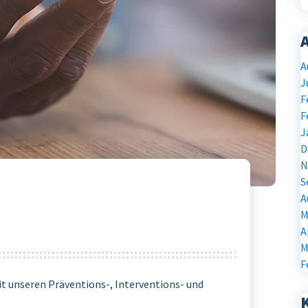
A
J
F
F
J
D
N
S
A
M
A
M
F
it unseren Präventions-, Interventions- und