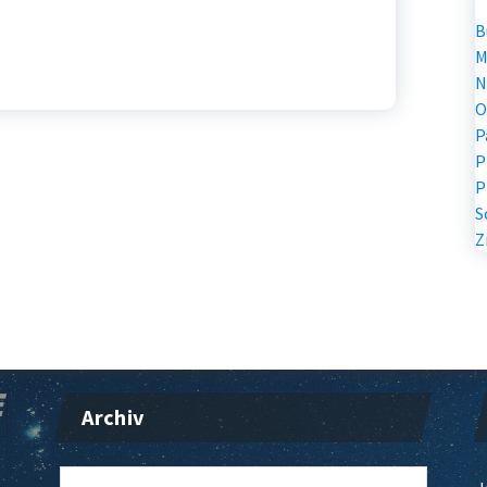
B
M
N
O
P
P
P
S
Z
Archiv
Archiv