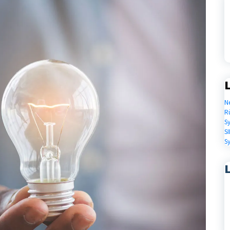
L
N
R
S
SI
S