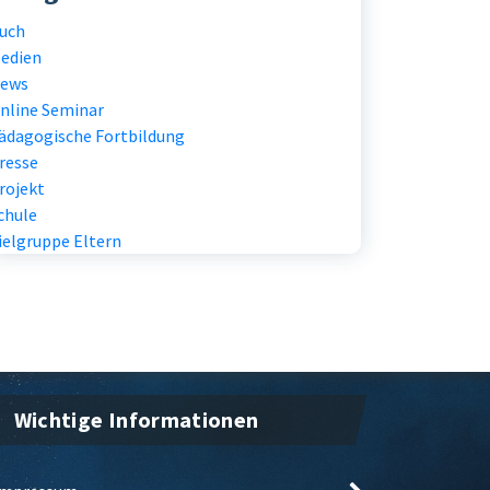
uch
edien
ews
nline Seminar
ädagogische Fortbildung
resse
rojekt
chule
ielgruppe Eltern
Wichtige Informationen