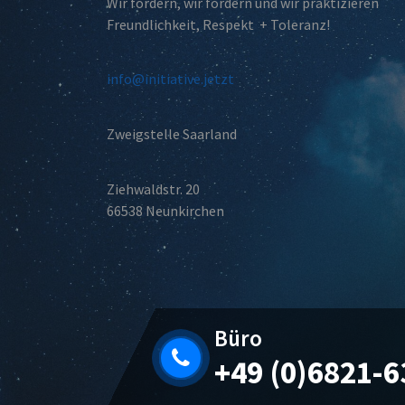
Wir fordern, wir fördern und wir praktizieren
Freundlichkeit, Respekt + Toleranz!
info@initiative.jetzt
Zweigstelle Saarland
Ziehwaldstr. 20
66538 Neunkirchen
Büro
+49 (0)6821-6
WordPress Cookie Plugin von Real Cookie Banner